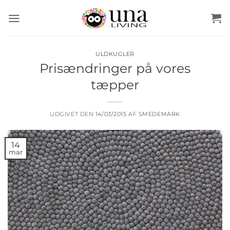
Fortsæt
til
indhold
ULDKUGLER
Prisændringer på vores
tæpper
UDGIVET DEN
14/03/2015
AF
SMEDEMARK
14
mar