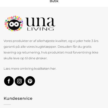
Butik
Vores produkter er af allerhøjeste kvalitet, og vi yder hele 3 års
garanti på alle vores kugletæpper. Desuden får du gratis
levering og returnering, hvis produktet mod forventning ikke
skulle leve op til dine ønsker.
Læs mere omkring
kvaliteten her
.
Kundeservice