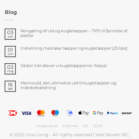
Blog
Rengøring af uld og kugletæpper – TIPS til fjernelse af
03
pletter
jun
Indretning med løse tæpper og kugletæpper [25 tips]
01
jun
Sådan håndlaver vi kugletæpperne i Nepal
03
maj
Merinould, det ultimative uld til kugletæpper og
16
inderbekældning
apr
Inspiration
Partner
DE
COM
© 2022 Una Living - All rights reserved | Ved Skoven 16C,