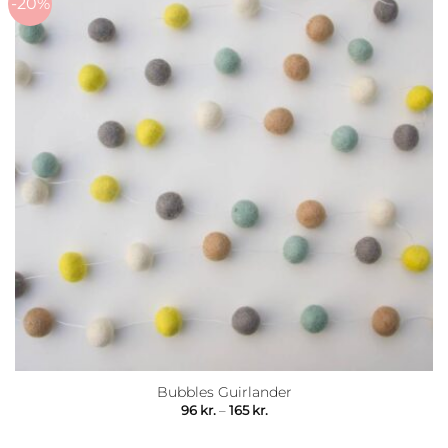
-20%
Bubbles Guirlander
Prisinterval:
96
kr.
–
165
kr.
96 kr.
til
165 kr.