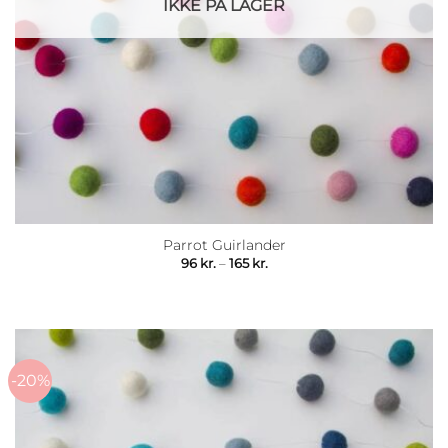
IKKE PÅ LAGER
Parrot Guirlander
Prisinterval:
96
kr.
–
165
kr.
96 kr.
til
165 kr.
-20%