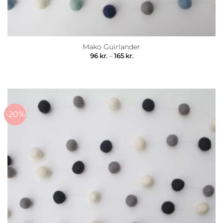
Mako Guirlander
Prisinterval:
96
kr.
–
165
kr.
96 kr.
til
165 kr.
-20%