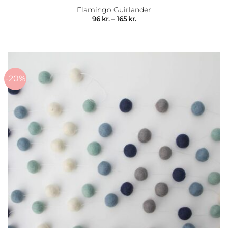
Flamingo Guirlander
Prisinterval:
96
kr.
–
165
kr.
96 kr.
til
165 kr.
-20%