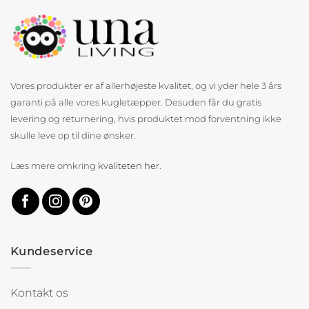
Vores produkter er af allerhøjeste kvalitet, og vi yder hele 3 års
garanti på alle vores kugletæpper. Desuden får du gratis
levering og returnering, hvis produktet mod forventning ikke
skulle leve op til dine ønsker.
Læs mere omkring
kvaliteten her
.
Kundeservice
Kontakt os