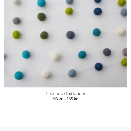
Peacock Guirlander
Prisinterval:
96
kr.
–
165
kr.
96 kr.
til
165 kr.