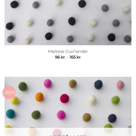
Maltese Guirlander
Prisinterval:
96
kr.
–
165
kr.
96 kr.
til
165 kr.
-20%