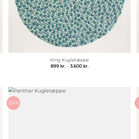
King Kugletæppe
Prisinterval:
899
kr.
–
3.600
kr.
899 kr.
til
3.600 kr.
-24%
-