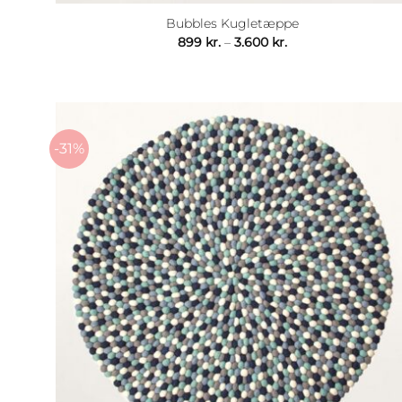
Bubbles Kugletæppe
Prisinterval:
899
kr.
–
3.600
kr.
899 kr.
til
3.600 kr.
-31%