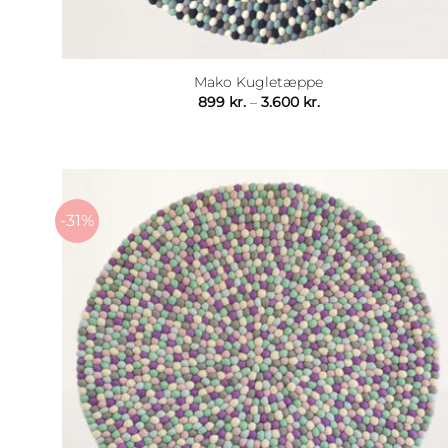
Mako Kugletæppe
Prisinterval:
899
kr.
–
3.600
kr.
899 kr.
til
3.600 kr.
-31%