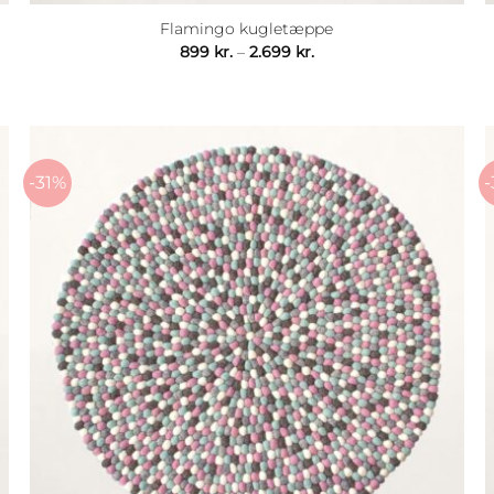
Flamingo kugletæppe
Prisinterval:
899
kr.
–
2.699
kr.
899 kr.
til
2.699 kr.
-31%
-