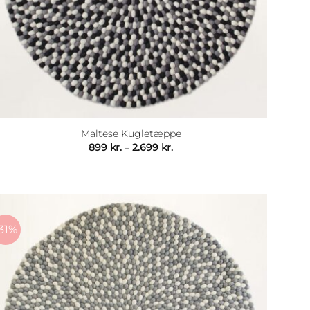
Maltese Kugletæppe
Prisinterval:
899
kr.
–
2.699
kr.
899 kr.
til
2.699 kr.
31%