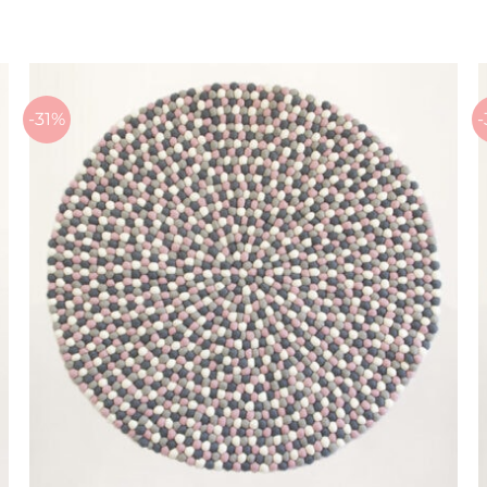
899 kr.
til
2.699 kr.
-31%
-