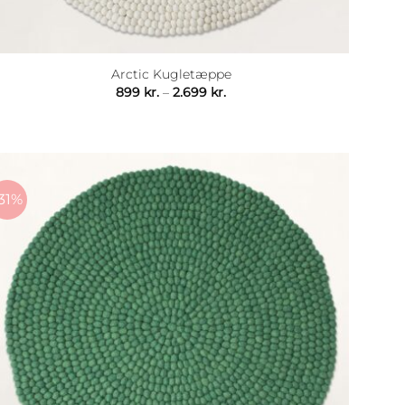
Arctic Kugletæppe
Prisinterval:
899
kr.
–
2.699
kr.
899 kr.
til
2.699 kr.
31%