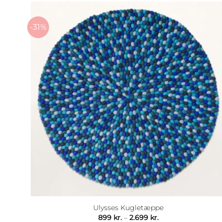
-31%
Ulysses Kugletæppe
Prisinterval:
899
kr.
–
2.699
kr.