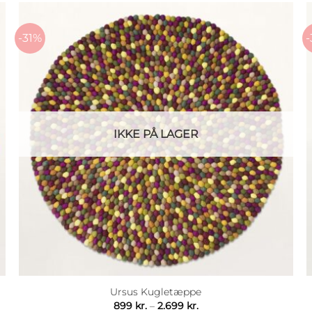
-31%
-
IKKE PÅ LAGER
Ursus Kugletæppe
Prisinterval:
899
kr.
–
2.699
kr.