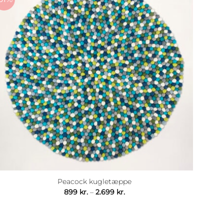
Peacock kugletæppe
Prisinterval:
899
kr.
–
2.699
kr.
899 kr.
til
2.699 kr.