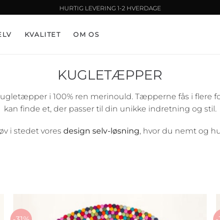
HURTIG LEVERING 1-2 HVERDAGE
ELV
KVALITET
OM OS
KUGLETÆPPER
letæpper i 100% ren merinould. Tæpperne fås i flere forsk
kan finde et, der passer til din unikke indretning og stil.
øv i stedet vores
design selv-løsning
, hvor du nemt og hu
-31%
-