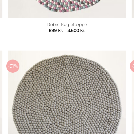
Robin Kugletæppe
Prisinterval:
899
kr.
–
3.600
kr.
899 kr.
til
3.600 kr.
-31%
-