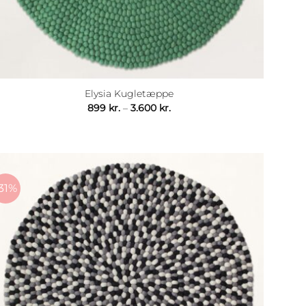
Elysia Kugletæppe
Prisinterval:
899
kr.
–
3.600
kr.
899 kr.
til
3.600 kr.
31%