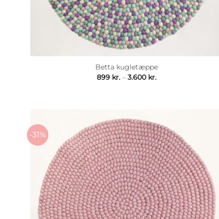
Betta kugletæppe
Prisinterval:
899
kr.
–
3.600
kr.
899 kr.
til
3.600 kr.
-31%