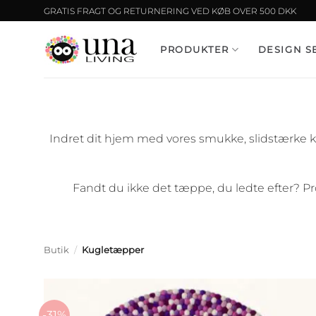
Fortsæt
GRATIS FRAGT OG RETURNERING VED KØB OVER 500 DKK
til
indhold
PRODUKTER
DESIGN S
Indret dit hjem med vores smukke, slidstærke kug
Fandt du ikke det tæppe, du ledte efter? Pr
Butik
/
Kugletæpper
-31%