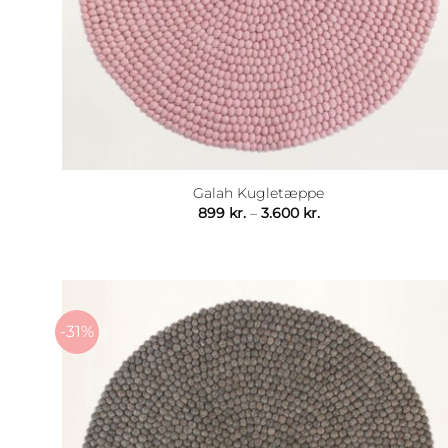
Galah Kugletæppe
Prisinterval:
899
kr.
–
3.600
kr.
899 kr.
til
3.600 kr.
-31%