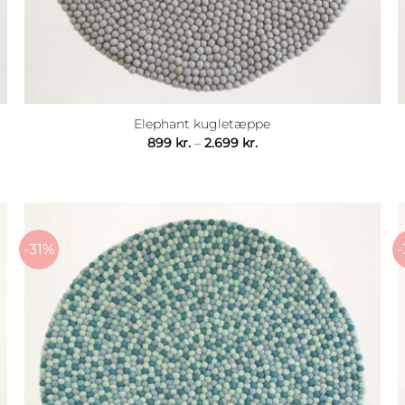
Elephant kugletæppe
Prisinterval:
899
kr.
–
2.699
kr.
899 kr.
til
2.699 kr.
-31%
-