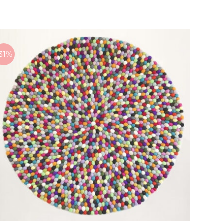
899 kr.
til
2.699 kr.
31%