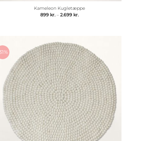
Kameleon Kugletæppe
Prisinterval:
899
kr.
–
2.699
kr.
899 kr.
til
2.699 kr.
31%