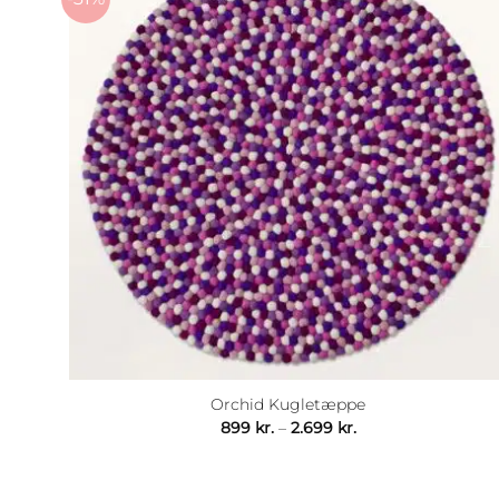
Orchid Kugletæppe
Prisinterval:
899
kr.
–
2.699
kr.
899 kr.
til
2.699 kr.