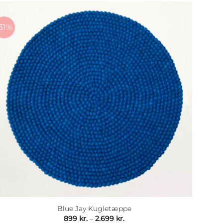
31%
Blue Jay Kugletæppe
Prisinterval:
899
kr.
–
2.699
kr.