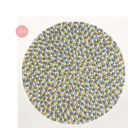
899 kr.
til
2.699 kr.
-31%