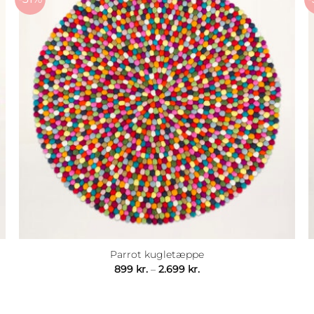
Parrot kugletæppe
Prisinterval:
899
kr.
–
2.699
kr.
899 kr.
til
2.699 kr.