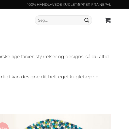
100% HÅNDLAVEDE KUGLETÆPPER FRA NEPAL
Søg
efter:
ellige farver, størrelser og designs, så du altid
rtigt kan designe dit helt eget kugletæppe.
31%