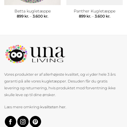
Betta kugletæppe
Panther Kugletæppe
rval:
Prisinterval:
Prisinterv
899
kr.
–
3.600
kr.
899
kr.
–
3.600
kr.
899 kr.
899 kr.
til
til
.
3.600 kr.
3.600 kr.
Vores produkter er af allerhøjeste kvalitet, og vi yder hele 3 års
garanti på alle vores kugletæpper. Desuden får du gratis
levering og returnering, hvis produktet mod forventning ikke
skulle leve op til dine ønsker.
Læs mere omkring
kvaliteten her
.