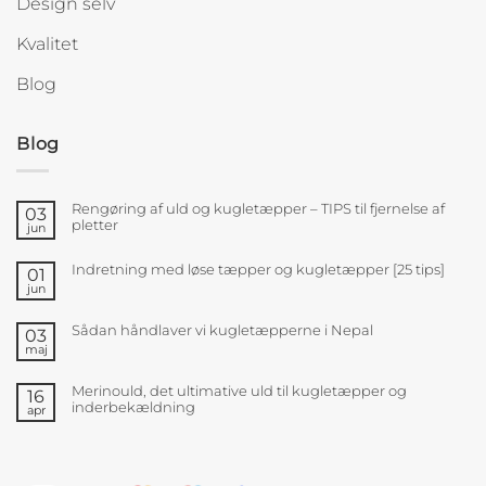
Design selv
Kvalitet
Blog
Blog
Rengøring af uld og kugletæpper – TIPS til fjernelse af
03
pletter
jun
Indretning med løse tæpper og kugletæpper [25 tips]
01
jun
Sådan håndlaver vi kugletæpperne i Nepal
03
maj
Merinould, det ultimative uld til kugletæpper og
16
inderbekældning
apr