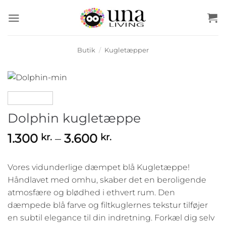
Fortsæt
til
indhold
Butik
/
Kugletæpper
Dolphin kugletæppe
Prisinterval:
1.300
–
3.600
kr.
kr.
1.300 kr.
til
Vores vidunderlige dæmpet blå Kugletæppe!
3.600 kr.
Håndlavet med omhu, skaber det en beroligende
atmosfære og blødhed i ethvert rum. Den
dæmpede blå farve og filtkuglernes tekstur tilføjer
en subtil elegance til din indretning. Forkæl dig selv