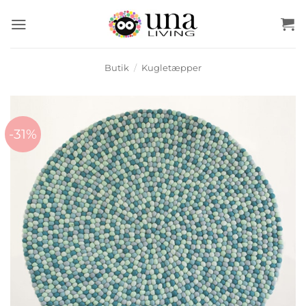
Fortsæt
til
indhold
Butik
/
Kugletæpper
-31%