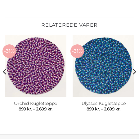
RELATEREDE VARER
-31%
-31%
Orchid Kugletæppe
Ulysses Kugletæppe
rval:
Prisinterval:
Prisinterv
899
kr.
–
2.699
kr.
899
kr.
–
2.699
kr.
899 kr.
899 kr.
til
til
.
2.699 kr.
2.699 kr.