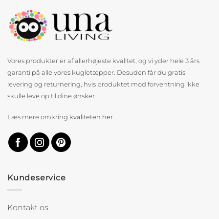
Vores produkter er af allerhøjeste kvalitet, og vi yder hele 3 års
garanti på alle vores kugletæpper. Desuden får du gratis
levering og returnering, hvis produktet mod forventning ikke
skulle leve op til dine ønsker.
Læs mere omkring
kvaliteten her
.
Kundeservice
Kontakt os