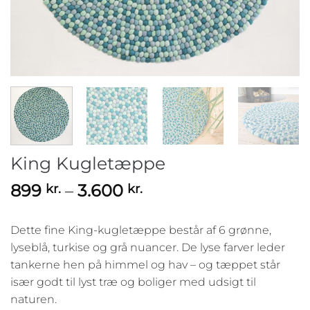
King Kugletæppe
Prisinterval:
899
–
3.600
kr.
kr.
899 kr.
til
Dette fine King-kugletæppe består af 6 grønne,
3.600 kr.
lyseblå, turkise og grå nuancer. De lyse farver leder
tankerne hen på himmel og hav – og tæppet står
især godt til lyst træ og boliger med udsigt til
naturen.