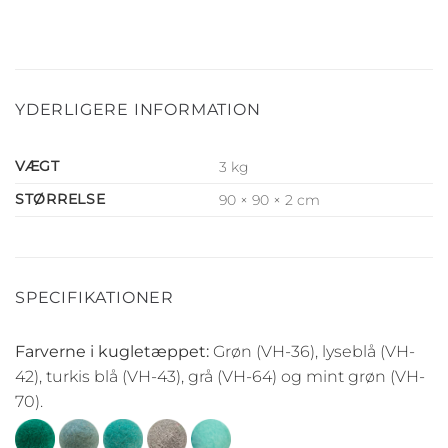
YDERLIGERE INFORMATION
VÆGT
3 kg
STØRRELSE
90 × 90 × 2 cm
SPECIFIKATIONER
Farverne i kugletæppet:
Grøn (VH-36), lyseblå (VH-
42), turkis blå (VH-43), grå (VH-64) og mint grøn (VH-
70).