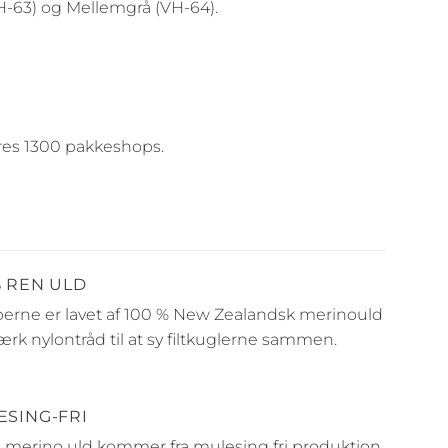
VH-63) og Mellemgrå (VH-64).
deres 1300 pakkeshops.
% REN ULD
rne er lavet af 100 % New Zealandsk merinould
ærk nylontråd til at sy filtkuglerne sammen.
ESING-FRI
 merino uld kommer fra mulesing fri produktion