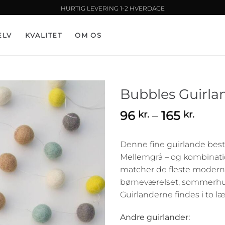
HURTIG LEVERING 1-2 HVERDAGE
ELV
KVALITET
OM OS
Bubbles Guirla
Prisi
96
–
165
kr.
kr.
96 kr
til
Denne fine guirlande bestå
165 k
Mellemgrå – og kombination
matcher de fleste moderne
børneværelset, sommerhuset
Guirlanderne findes i to 
Andre guirlander: