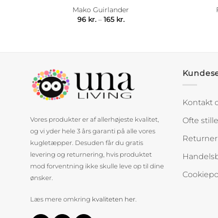
Mako Guirlander
rval:
Prisinterval:
96
kr.
–
165
kr.
96 kr.
til
165 kr.
Kundese
Kontakt 
Ofte stil
Vores produkter er af allerhøjeste kvalitet,
og vi yder hele 3 års garanti på alle vores
Returner
kugletæpper. Desuden får du gratis
levering og returnering, hvis produktet
Handelsb
mod forventning ikke skulle leve op til dine
Cookiepol
ønsker.
Læs mere omkring
kvaliteten her
.