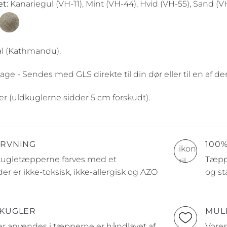
t:
Kanariegul (VH-11), Mint (VH-44), Hvid (VH-55), Sand (
l (Kathmandu).
age - Sendes med GLS direkte til din dør eller til en af 
er (uldkuglerne sidder 5 cm forskudt).
ARVNING
100
 kugletæpperne farves med et
Tæppe
er er ikke-toksisk, ikke-allergisk og AZO
og st
 KUGLER
MUL
er anvendes i tæpperne er håndlavet af
Vores