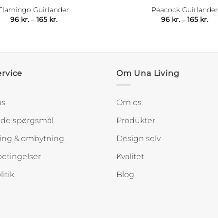
Flamingo Guirlander
Peacock Guirlander
Prisinterval:
Pri
96
kr.
–
165
kr.
96
kr.
–
165
kr.
96 kr.
96 
til
til
165 kr.
165
rvice
Om Una Living
os
Om os
lede spørgsmål
Produkter
ing & ombytning
Design selv
etingelser
Kvalitet
itik
Blog