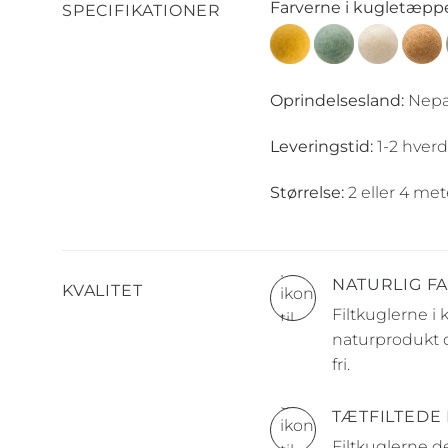
Farverne i kugletæppe
SPECIFIKATIONER
Oprindelsesland:
Nepa
Leveringstid:
1-2 hverd
Størrelse:
2 eller 4 met
NATURLIG F
KVALITET
Filtkuglerne i
naturprodukt d
fri.
TÆTFILTEDE
Filtkuglerne d