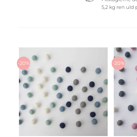
5,2 kg ren uld 
-20%
-20%