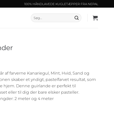
100% HÅNDLAVEDE KUGLETÆPPER FRA NEPAL
Søg
efter:
nder
nterval:
.
r af farverne Kanariegul, Mint, Hvid, Sand og
r.
en skaber et yndigt, pastelfarvet resultat, som
 hjem. Denne guirlande er perfekt til
 eller til dig der bare elsker pasteller.
længder: 2 meter og 4 meter