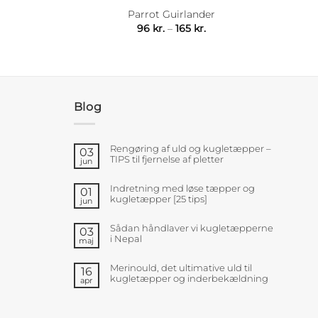
Parrot Guirlander
sinterval:
Prisinterval:
96
kr.
–
165
kr.
kr.
96 kr.
til
 kr.
165 kr.
Blog
Rengøring af uld og kugletæpper –
03
TIPS til fjernelse af pletter
jun
Indretning med løse tæpper og
01
kugletæpper [25 tips]
jun
Sådan håndlaver vi kugletæpperne
03
i Nepal
maj
Merinould, det ultimative uld til
16
kugletæpper og inderbekældning
apr