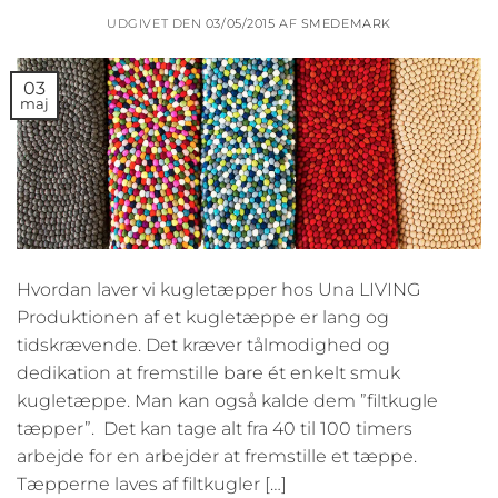
UDGIVET DEN
03/05/2015
AF
SMEDEMARK
03
maj
Hvordan laver vi kugletæpper hos Una LIVING
Produktionen af et kugletæppe er lang og
tidskrævende. Det kræver tålmodighed og
dedikation at fremstille bare ét enkelt smuk
kugletæppe. Man kan også kalde dem ”filtkugle
tæpper”. Det kan tage alt fra 40 til 100 timers
arbejde for en arbejder at fremstille et tæppe.
Tæpperne laves af filtkugler […]