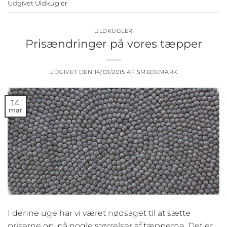
Udgivet
Uldkugler
ULDKUGLER
Prisændringer på vores tæpper
UDGIVET DEN
14/03/2015
AF
SMEDEMARK
14
mar
I denne uge har vi været nødsaget til at sætte
priserne op, på nogle størrelser af tæpperne. Det er