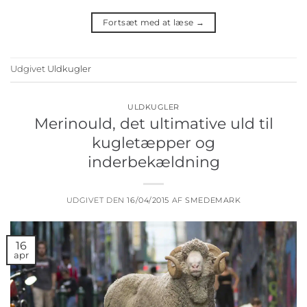
Fortsæt med at læse
→
Udgivet
Uldkugler
ULDKUGLER
Merinould, det ultimative uld til
kugletæpper og
inderbekældning
UDGIVET DEN
16/04/2015
AF
SMEDEMARK
16
apr