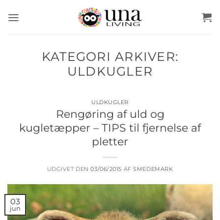
Fortsæt
til
indhold
KATEGORI ARKIVER:
ULDKUGLER
ULDKUGLER
Rengøring af uld og
kugletæpper – TIPS til fjernelse af
pletter
UDGIVET DEN
03/06/2015
AF
SMEDEMARK
03
jun