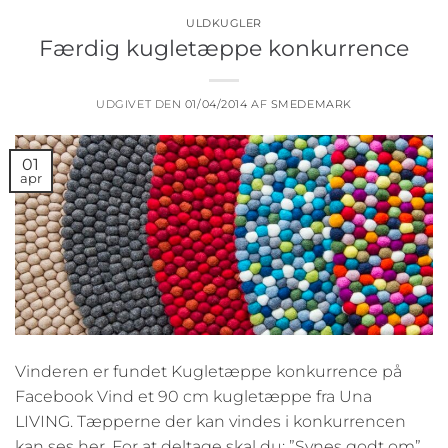
ULDKUGLER
Færdig kugletæppe konkurrence
UDGIVET DEN
01/04/2014
AF
SMEDEMARK
01
apr
Vinderen er fundet Kugletæppe konkurrence på
Facebook Vind et 90 cm kugletæppe fra Una
LIVING. Tæpperne der kan vindes i konkurrencen
kan ses her. For at deltage skal du: ”Synes godt om”