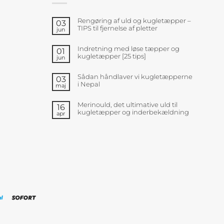
Rengøring af uld og kugletæpper –
03
TIPS til fjernelse af pletter
jun
Indretning med løse tæpper og
01
kugletæpper [25 tips]
jun
Sådan håndlaver vi kugletæpperne
03
i Nepal
maj
Merinould, det ultimative uld til
16
kugletæpper og inderbekældning
apr