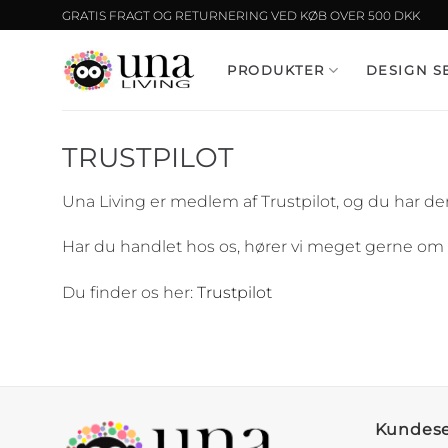
Fortsæt
GRATIS FRAGT OG RETURNERING VED KØB OVER 500 DKK
til
indhold
PRODUKTER
DESIGN S
TRUSTPILOT
Una Living er medlem af Trustpilot, og du har d
Har du handlet hos os, hører vi meget gerne om di
Du finder os her:
Trustpilot
Kundese