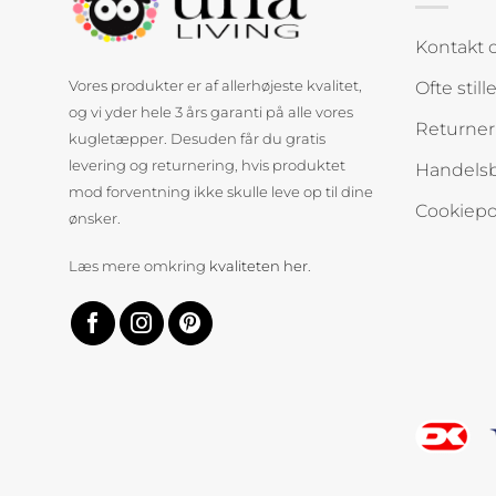
Kontakt 
Ofte stil
Vores produkter er af allerhøjeste kvalitet,
og vi yder hele 3 års garanti på alle vores
Returner
kugletæpper. Desuden får du gratis
levering og returnering, hvis produktet
Handelsb
mod forventning ikke skulle leve op til dine
Cookiepol
ønsker.
Læs mere omkring
kvaliteten her
.