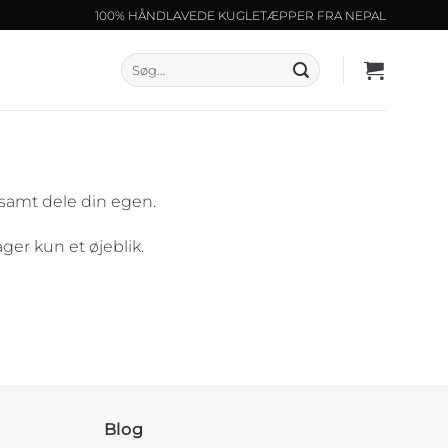
100% HÅNDLAVEDE KUGLETÆPPER FRA NEPAL
Søg
efter:
 samt dele din egen.
ger kun et øjeblik.
Blog