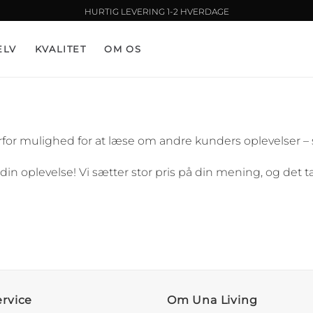
HURTIG LEVERING 1-2 HVERDAGE
ELV
KVALITET
OM OS
erfor mulighed for at læse om andre kunders oplevelser –
n oplevelse! Vi sætter stor pris på din mening, og det ta
rvice
Om Una Living