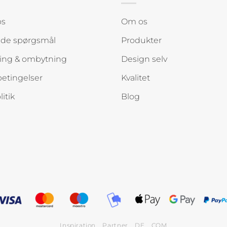
os
Om os
lede spørgsmål
Produkter
ing & ombytning
Design selv
etingelser
Kvalitet
itik
Blog
Inspiration
Partner
DE
COM