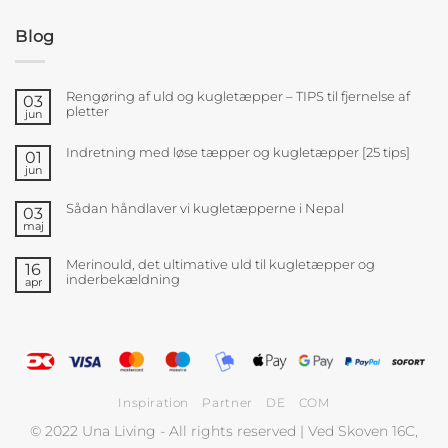
Blog
Rengøring af uld og kugletæpper – TIPS til fjernelse af
03
pletter
jun
Indretning med løse tæpper og kugletæpper [25 tips]
01
jun
Sådan håndlaver vi kugletæpperne i Nepal
03
maj
Merinould, det ultimative uld til kugletæpper og
16
inderbekældning
apr
Inspiration
Partner
DE
COM
© 2022 Una Living - All rights reserved | Ved Skoven 16C,