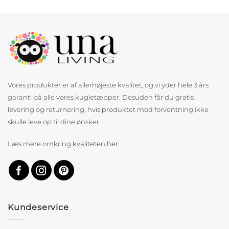
Vores produkter er af allerhøjeste kvalitet, og vi yder hele 3 års
garanti på alle vores kugletæpper. Desuden får du gratis
levering og returnering, hvis produktet mod forventning ikke
skulle leve op til dine ønsker.
Læs mere omkring
kvaliteten her
.
Kundeservice