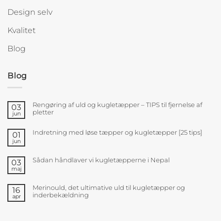
Design selv
Kvalitet
Blog
Blog
Rengøring af uld og kugletæpper – TIPS til fjernelse af
03
pletter
jun
Indretning med løse tæpper og kugletæpper [25 tips]
01
jun
Sådan håndlaver vi kugletæpperne i Nepal
03
maj
Merinould, det ultimative uld til kugletæpper og
16
inderbekældning
apr