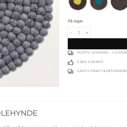
På lager
Elephant hynde - Ø38 antal
HURTIG LEVERING - 1-2 HV
3 ÅRS GARANTI
GRATIS FRAGT & RETURNER
OLEHYNDE