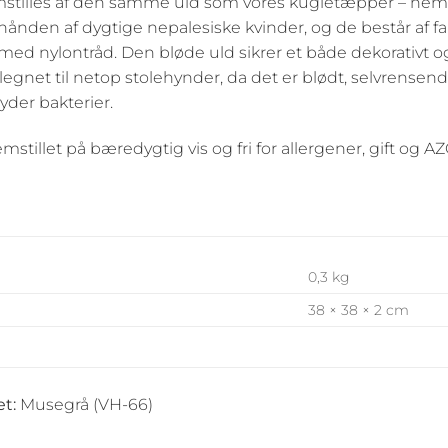
mstilles af den samme uld som vores kugletæpper – neml
 hånden af dygtige nepalesiske kvinder, og de består af 
 nylontråd. Den bløde uld sikrer et både dekorativt o
egnet til netop stolehynder, da det er blødt, selvrensende 
yder bakterier.
mstillet på bæredygtig vis og fri for allergener, gift og AZ
0,3 kg
38 × 38 × 2 cm
t:
Musegrå (VH-66)