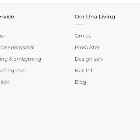
rvice
Om Una Living
os
Om os
lede spørgsmål
Produkter
ing & ombytning
Design selv
etingelser
Kvalitet
itik
Blog