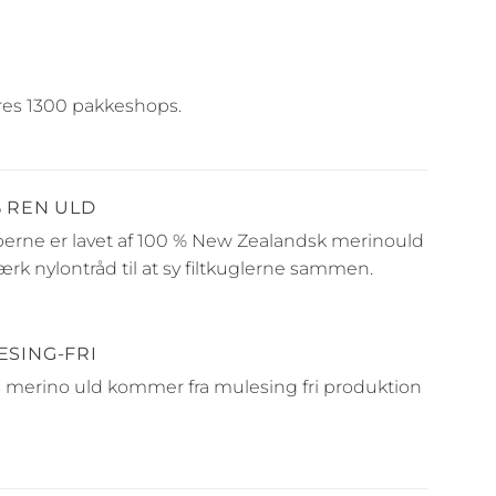
deres 1300 pakkeshops.
% REN ULD
rne er lavet af 100 % New Zealandsk merinould
ærk nylontråd til at sy filtkuglerne sammen.
ESING-FRI
 merino uld kommer fra mulesing fri produktion