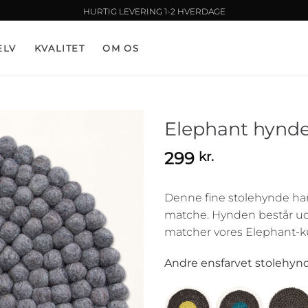
HURTIG LEVERING 1-2 HVERDAGE
ELV
KVALITET
OM OS
Elephant hynde
299
kr.
Denne fine stolehynde har e
matche. Hynden består udel
matcher vores Elephant-
Andre ensfarvet stolehynd