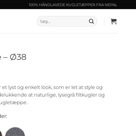
100% HÅNDLAVEDE KUGLETÆPPER FRA NEPAL
Søg
efter:
 – Ø38
t lyst og enkelt look, som er let at style og
ukkende at naturlige, lysegrå filtkugler og
kugletæppe.
er: