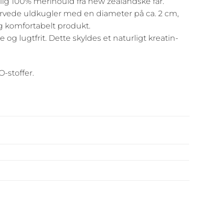
ig 100% merinould fra new zealandske får.
farvede uldkugler med en diameter på ca. 2 cm,
g komfortabelt produkt.
og lugtfrit. Dette skyldes et naturligt kreatin-
O-stoffer.