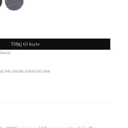
Tilføj til kurv
ERDAGE
ING PÅ ORDRE OVER 500 DKK