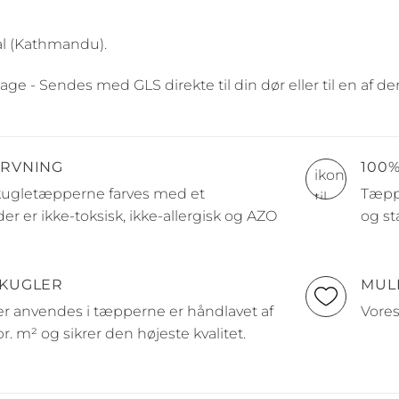
l (Kathmandu).
age - Sendes med GLS direkte til din dør eller til en af 
ARVNING
100
 kugletæpperne farves med et
Tæppe
er er ikke-toksisk, ikke-allergisk og AZO
og st
 KUGLER
MUL
er anvendes i tæpperne er håndlavet af
Vores
pr. m² og sikrer den højeste kvalitet.