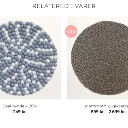
RELATEREDE VARER
-31%
Seal hynde – Ø34
Mammoth kugletæp
P
249
kr.
899
kr.
–
2.699
kr.
8
t
2