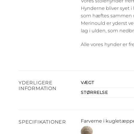
Vores stolehynder fre
Hynderne bliver syet i
som hæftes sammen med
Merinould er yderst vel
lag i ulden, som nedbr
Alle vores hynder er fre
YDERLIGERE
VÆGT
INFORMATION
STØRRELSE
Farverne i kugletæppe
SPECIFIKATIONER