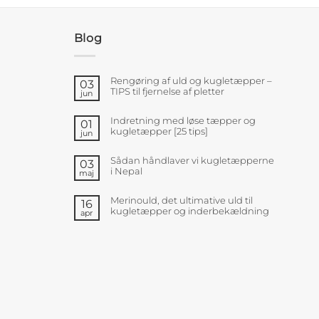
Blog
Rengøring af uld og kugletæpper –
03
TIPS til fjernelse af pletter
jun
Indretning med løse tæpper og
01
kugletæpper [25 tips]
jun
Sådan håndlaver vi kugletæpperne
03
i Nepal
maj
Merinould, det ultimative uld til
16
kugletæpper og inderbekældning
apr