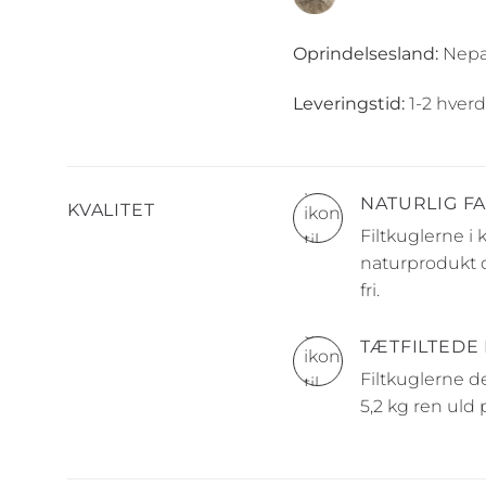
Oprindelsesland:
Nepa
Leveringstid:
1-2 hverd
NATURLIG F
KVALITET
Filtkuglerne i
naturprodukt d
fri.
TÆTFILTEDE
Filtkuglerne d
5,2 kg ren uld 