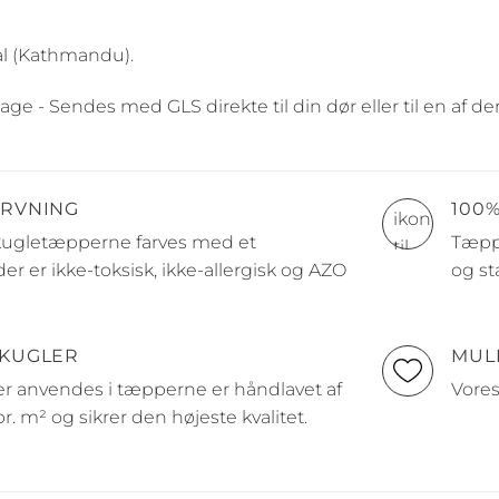
l (Kathmandu).
age - Sendes med GLS direkte til din dør eller til en af 
ARVNING
100
 kugletæpperne farves med et
Tæppe
er er ikke-toksisk, ikke-allergisk og AZO
og st
 KUGLER
MUL
er anvendes i tæpperne er håndlavet af
Vores
pr. m² og sikrer den højeste kvalitet.