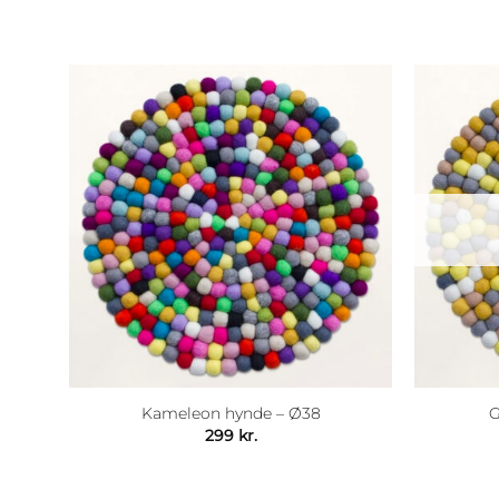
Kameleon hynde – Ø38
G
299
kr.