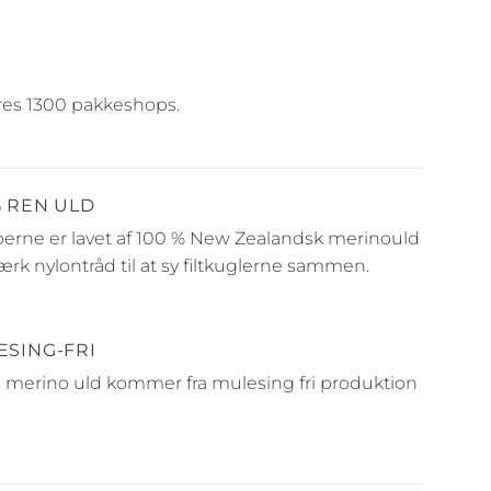
deres 1300 pakkeshops.
% REN ULD
rne er lavet af 100 % New Zealandsk merinould
ærk nylontråd til at sy filtkuglerne sammen.
ESING-FRI
 merino uld kommer fra mulesing fri produktion