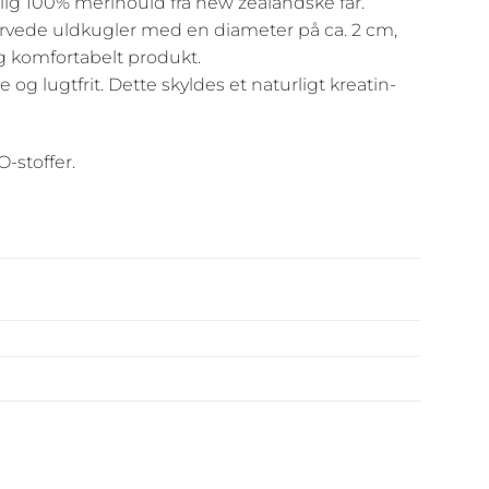
ig 100% merinould fra new zealandske får.
farvede uldkugler med en diameter på ca. 2 cm,
g komfortabelt produkt.
og lugtfrit. Dette skyldes et naturligt kreatin-
O-stoffer.