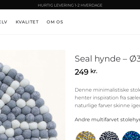
HURTIG LEVERING 1-2 HVERDAGE
ELV
KVALITET
OM OS
Seal hynde – Ø
249
kr.
Denne minimalistiske stol
henter inspiration fra sæle
naturlige farver skinne i
Andre multifarvet stolehy