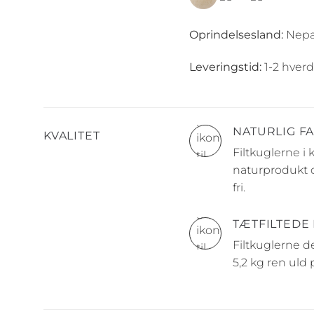
Oprindelsesland:
Nepa
Leveringstid:
1-2 hverd
NATURLIG F
KVALITET
Filtkuglerne i
naturprodukt d
fri.
TÆTFILTEDE
Filtkuglerne d
5,2 kg ren uld 