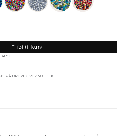
Tilføj til kurv
ERDAGE
ING PÅ ORDRE OVER 500 DKK