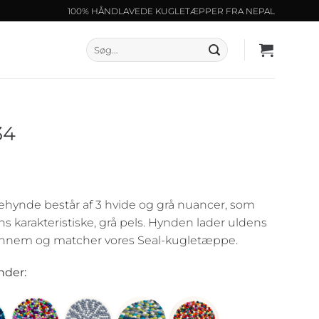
100% HÅNDLAVEDE KUGLETÆPPER FRA NEPAL
Søg
efter:
34
ehynde består af 3 hvide og grå nuancer, som
ns karakteristiske, grå pels. Hynden lader uldens
gennem og matcher vores Seal-kugletæppe.
nder: