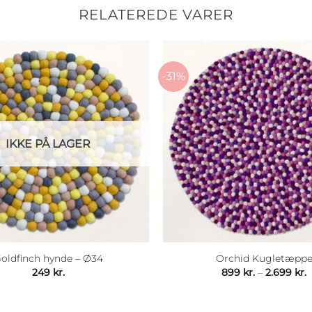
RELATEREDE VARER
-31%
IKKE PÅ LAGER
oldfinch hynde – Ø34
Orchid Kugletæpp
P
249
kr.
899
kr.
–
2.699
kr.
8
t
2