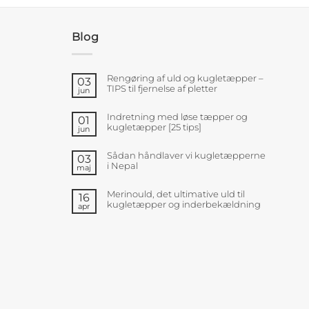
Blog
Rengøring af uld og kugletæpper –
03
TIPS til fjernelse af pletter
jun
Indretning med løse tæpper og
01
kugletæpper [25 tips]
jun
Sådan håndlaver vi kugletæpperne
03
i Nepal
maj
Merinould, det ultimative uld til
16
kugletæpper og inderbekældning
apr