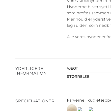
Vores stolehynder fre
Hynderne bliver syet i
som hæftes sammen med
Merinould er yderst vel
lag i ulden, som nedbr
Alle vores hynder er fre
YDERLIGERE
VÆGT
INFORMATION
STØRRELSE
Farverne i kugletæppe
SPECIFIKATIONER