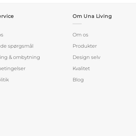
rvice
Om Una Living
os
Om os
lede spørgsmål
Produkter
ing & ombytning
Design selv
etingelser
Kvalitet
itik
Blog