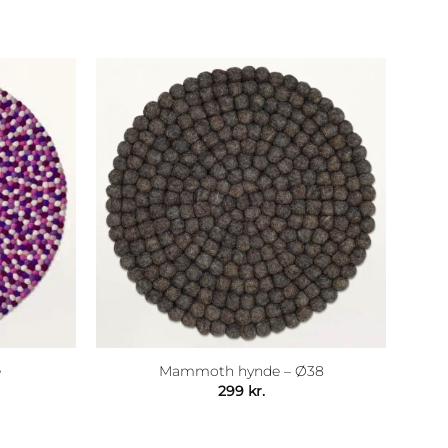
e
Mammoth hynde – Ø38
risinterval:
299
kr.
99 kr.
il
.699 kr.