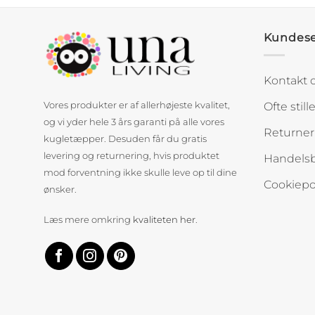
Kundese
Kontakt 
Ofte stil
Vores produkter er af allerhøjeste kvalitet,
og vi yder hele 3 års garanti på alle vores
Returner
kugletæpper. Desuden får du gratis
levering og returnering, hvis produktet
Handelsb
mod forventning ikke skulle leve op til dine
Cookiepol
ønsker.
Læs mere omkring
kvaliteten her
.