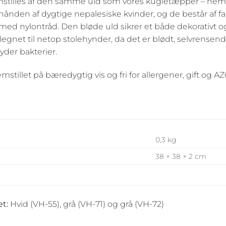
mstilles af den samme uld som vores kugletæpper – neml
 hånden af dygtige nepalesiske kvinder, og de består af 
 nylontråd. Den bløde uld sikrer et både dekorativt o
egnet til netop stolehynder, da det er blødt, selvrensende 
yder bakterier.
mstillet på bæredygtig vis og fri for allergener, gift og AZ
0,3 kg
38 × 38 × 2 cm
t:
Hvid (VH-55), grå (VH-71) og grå (VH-72)