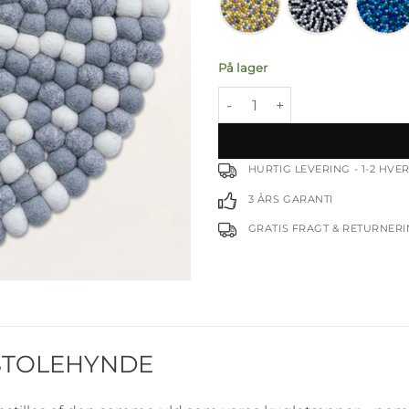
På lager
Seal hynde - Ø34 antal
HURTIG LEVERING - 1-2 HV
3 ÅRS GARANTI
GRATIS FRAGT & RETURNER
 STOLEHYNDE