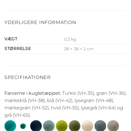
YDERLIGERE INFORMATION
VÆGT
0,3 kg
STØRRELSE
38 × 38 × 2 cm
SPECIFIKATIONER
Farverne i kugletæppet:
Turkis (VH-35), grøn (VH-36),
mørkeblå (VH-38), blå (VH-42), lysegrøn (VH-48),
mørkegrøn (VH-52), hvid (VH-55), lysegrå (VH-64) og
grå (VH-65).