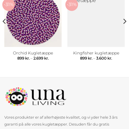
-31%
-31%
Orchid Kugletæppe
Kingfisher kugletæppe
Prisinterval:
Prisinterv
899
kr.
–
2.699
kr.
899
kr.
–
3.600
kr.
899 kr.
899 kr.
til
til
2.699 kr.
3.600 kr.
Vores produkter er af allerhøjeste kvalitet, og vi yder hele 3 års
garanti på alle vores kugletæpper. Desuden får du gratis