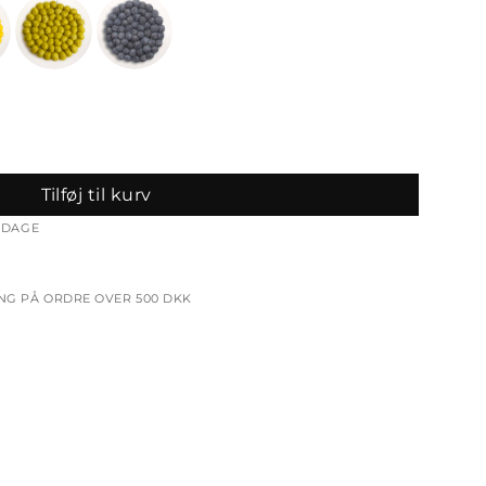
Tilføj til kurv
ERDAGE
ING PÅ ORDRE OVER 500 DKK