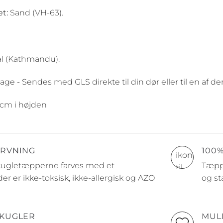
t:
Sand (VH-63).
l (Kathmandu).
age - Sendes med GLS direkte til din dør eller til en af 
cm i højden
ARVNING
100
 kugletæpperne farves med et
Tæppe
er er ikke-toksisk, ikke-allergisk og AZO
og st
 KUGLER
MUL