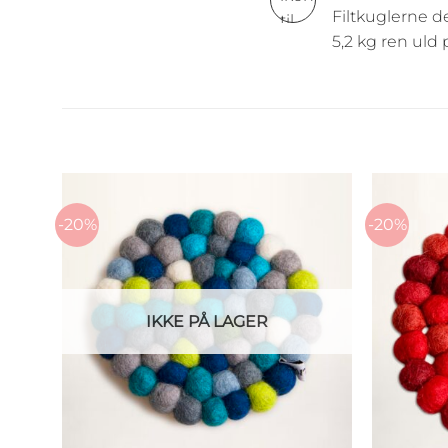
Filtkuglerne d
5,2 kg ren uld 
-20%
-20%
IKKE PÅ LAGER