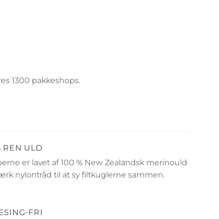
deres 1300 pakkeshops.
% REN ULD
rne er lavet af 100 % New Zealandsk merinould
ærk nylontråd til at sy filtkuglerne sammen.
ESING-FRI