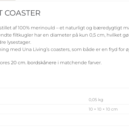
T COASTER
stillet af 100% merinould – et naturligt og bæredygtigt 
ndte filtkugler har en diameter på kun 0,5 cm, hvilket gør
dre lysestager.
g med Una Living’s coasters, som både er en fryd for øje
vores
20 cm. bordskånere
i matchende farver.
0,05 kg
10 × 10 × 10 cm