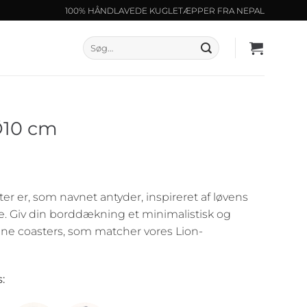
100% HÅNDLAVEDE KUGLETÆPPER FRA NEPAL
Søg
efter:
 Ø10 cm
r er, som navnet antyder, inspireret af løvens
rve. Giv din borddækning et minimalistisk og
fine coasters, som matcher vores Lion-
: