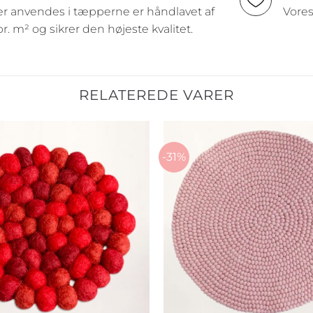
er anvendes i tæpperne er håndlavet af
Vores
pr. m² og sikrer den højeste kvalitet.
RELATEREDE VARER
-31%