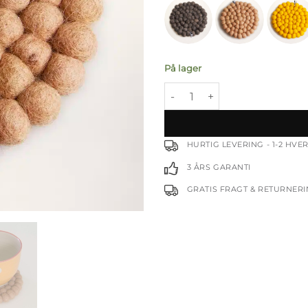
På lager
Lion coaster - Ø10 cm antal
HURTIG LEVERING - 1-2 HV
3 ÅRS GARANTI
GRATIS FRAGT & RETURNER