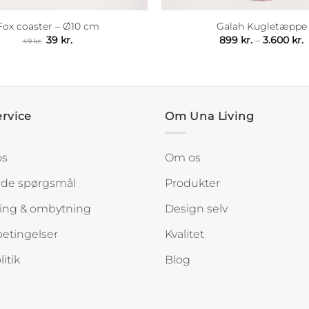
Fox coaster – Ø10 cm
Galah Kugletæppe
Den
Den
P
39
kr.
899
kr.
–
3.600
kr.
49
kr.
oprindelige
aktuelle
8
pris
pris
t
var:
er:
3
49 kr..
39 kr..
rvice
Om Una Living
os
Om os
lede spørgsmål
Produkter
ing & ombytning
Design selv
etingelser
Kvalitet
itik
Blog