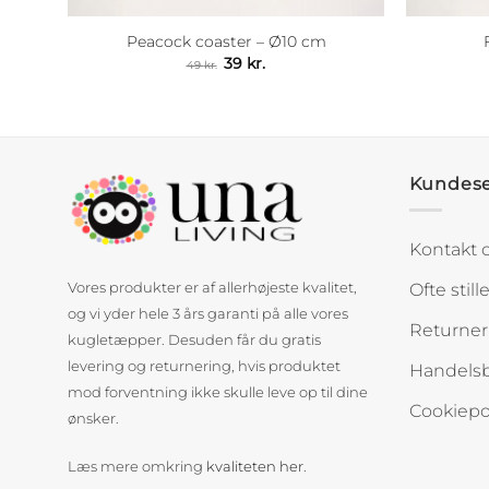
Peacock coaster – Ø10 cm
terval:
Den
Den
39
kr.
49
kr.
.
oprindelige
aktuelle
pris
pris
kr.
var:
er:
49 kr..
39 kr..
Kundese
Kontakt 
Ofte stil
Vores produkter er af allerhøjeste kvalitet,
og vi yder hele 3 års garanti på alle vores
Returner
kugletæpper. Desuden får du gratis
levering og returnering, hvis produktet
Handelsb
mod forventning ikke skulle leve op til dine
Cookiepol
ønsker.
Læs mere omkring
kvaliteten her
.