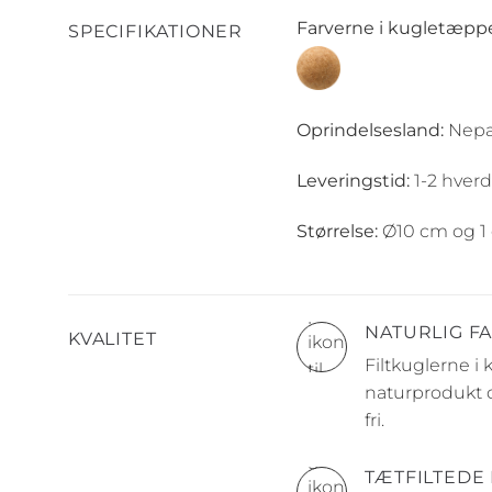
Farverne i kugletæppe
SPECIFIKATIONER
Oprindelsesland:
Nepa
Leveringstid:
1-2 hverd
Størrelse:
Ø10 cm og 1 
NATURLIG F
KVALITET
Filtkuglerne i
naturprodukt d
fri.
TÆTFILTEDE