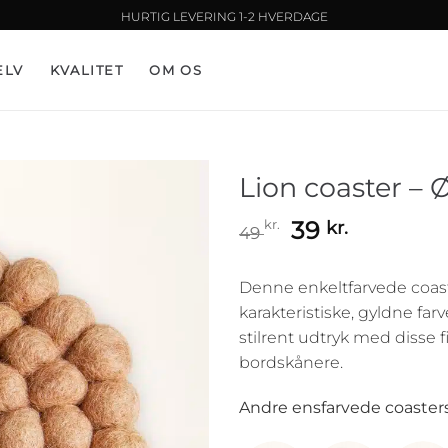
HURTIG LEVERING 1-2 HVERDAGE
ELV
KVALITET
OM OS
Lion coaster –
Den
Den
39
kr.
kr.
49
oprindelige
aktuelle
pris
pris
Denne enkeltfarvede coaste
var:
er:
karakteristiske, gyldne fa
49 kr..
39 kr..
stilrent udtryk med disse 
bordskånere.
Andre ensfarvede coasters