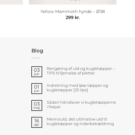
Yellow Mammoth hynde – Ø38
risinterval:
299
kr.
99 kr.
il
.600 kr.
Blog
Rengøring af uld og kugletæpper –
03
TIPS til fjernelse af pletter
jun
Indretning med løse tæpper og
01
kugletæpper [25 tips]
jun
Sådan håndlaver vi kugletæpperne
03
i Nepal
maj
Merinould, det ultimative uld til
16
kugletæpper og inderbekældning
apr